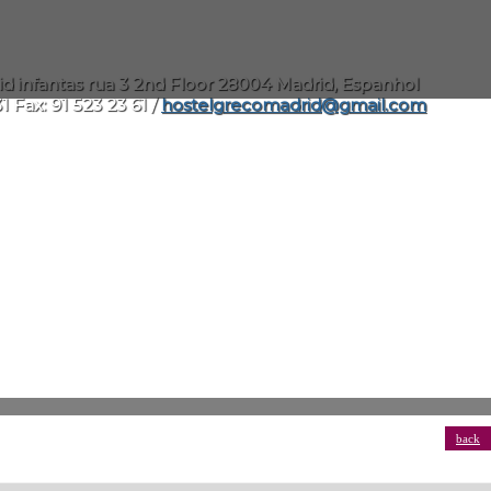
id infantas rua 3 2nd Floor 28004 Madrid, Espanhol
1 Fax: 91 523 23 61 /
hostelgrecomadrid@gmail.com
back