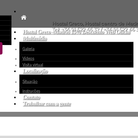
Hostal Greco, Hostal centro de Madr
Tel: +34 91 522 46 32 / +34 91 522 46 3
Hostal Greco -Madrid 15% Descuento Web Oficial
Multimídia
Galeria
Vídeos
Visita virtual
Localização
Situação
instruções
Contato
Trabalhar com a gente